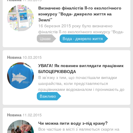
Визначено фіналістів II-го екологічного
конкурсу “Вода- джерело життя на
Землі”
16 березня 2015 року було визначено
фіналістів II-го екологічного конкурсу “Вода-
джерело життя на Землі”.
Вода - джерело життя
Цікаве
Новина
10.03.2015
УВАГА! Як повинен виглядати працівник
БІЛОЦЕРКІВВОДА
В зв’язку з тим, що почастішали випадки
шахрайства, коли представляються
працівниками водоканалом і проникають до
квартир, просимо Вас бути уважними.
Важливо
Новина
11.02.2015
Чи можна пити воду з-під крану?
Все частіше в місті з`являються скарги на