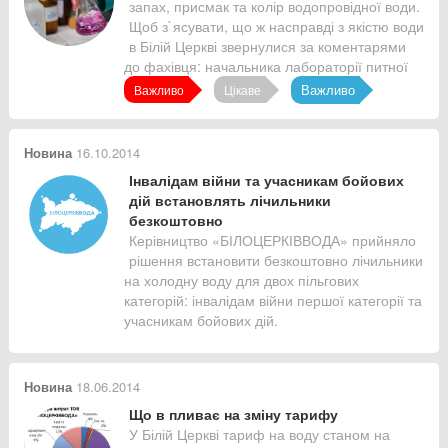
запах, присмак та колір водопровідної води.
Щоб з`ясувати, що ж насправді з якістю води
в Білій Церкві звернулися за коментарями
до фахівця: начальника лабораторії питної
води «БІЛОЦЕРКІВВОДА» Вікторія Андрійчук.
Важливо
Важливо
Цікаве
Новина
16.10.2014
Інвалідам війни та учасникам бойових
дій встановлять лічильники
безкоштовно
Керівництво «БІЛОЦЕРКІВВОДА» прийняло
рішення встановити безкоштовно лічильники
на холодну воду для двох пільгових
категорій: інвалідам війни першої категорії та
учасникам бойових дій.
Новина
18.06.2014
Що в пливає на зміну тарифу
У Білій Церкві тариф на воду станом на