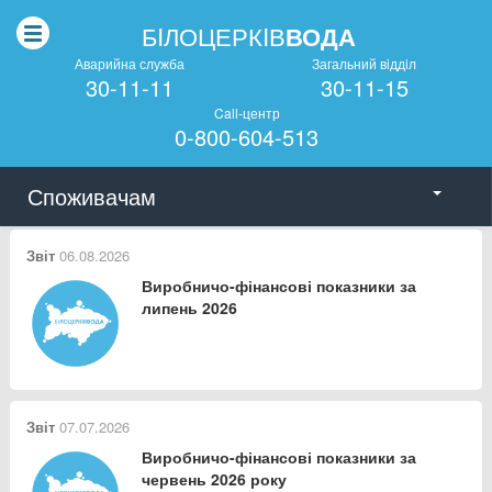
БIЛОЦЕРКIВ
ВОДА
Аварийна служба
Загальний вiддiл
30-11-11
30-11-15
Call-центр
0-800-604-513
Споживачам
Новини
Звiти
Подii
Звіт
06.08.2026
Виробничо-фінансові показники за
липень 2026
Звіт
07.07.2026
Виробничо-фінансові показники за
червень 2026 року