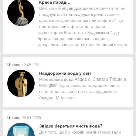
Краса поряд…
Вам коли-небудь доводилося бачити те, як
поєднуються непоєднувані речі, стаючи
ідеальним доповненням один одного? Це
приголомшливі фонтани, створені
скульптором Малгожата Ходаківської, де
бронза і вода, зливаючись воєдино,
утворюють вишукано-витончені жіночі фігури.
Цікаве
12.05.2021
Найдорожча вода у світі
Мінеральна вода Acqua di Cristallo Tributo a
Modigliani була визнана найдорожчою в
світі. Вода названа на честь художника
Амедео Модільяні.
Цікаве
06.04.2020
Звідки береться чиста вода?
Для того, щоб у кожній оселі отримували