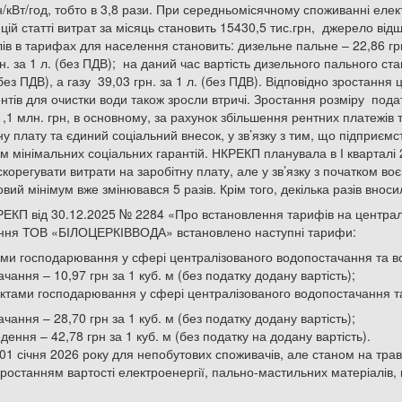
н/кВт/год, тобто в 3,8 рази. При середньомісячному споживанні елект
цій статті витрат за місяць становить 15430,5 тис.грн, джерело відш
в в тарифах для населення становить: дизельне пальне – 22,86 грн. 
рн. за 1 л. (без ПДВ); на даний час вартість дизельного пального ста
(без ПДВ), а газу 39,03 грн. за 1 л. (без ПДВ). Відповідно зростання 
тів для очистки води також зросли втричі. Зростання розміру подат
 11,1 млн. грн, в основному, за рахунок збільшення рентних платежів
ну плату та єдиний соціальний внесок, у зв’язку з тим, що підприєм
 мінімальних соціальних гарантій. НКРЕКП планувала в І кварталі 
корегувати витрати на заробітну плату, але у зв’язку з початком воє
ий мінімум вже змінювався 5 разів. Крім того, декілька разів вноси
РЕКП від 30.12.2025 № 2284 «Про встановлення тарифів на центра
ення ТОВ «БІЛОЦЕРКІВВОДА» встановлено наступні тарифи:
тами господарювання у сфері централізованого водопостачання та в
ання – 10,97 грн за 1 куб. м (без податку додану вартість);
’єктами господарювання у сфері централізованого водопостачання т
ання – 28,70 грн за 1 куб. м (без податку додану вартість);
ення – 42,78 грн за 1 куб. м (без податку на додану вартість).
01 січня 2026 року для непобутових споживачів, але станом на трав
 зростанням вартості електроенергії, пально-мастильних матеріалів,