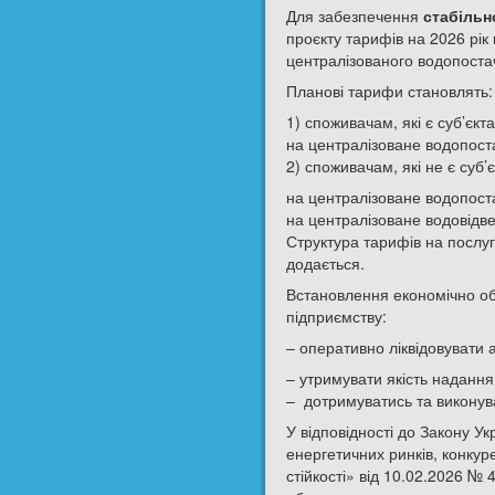
Для забезпечення
стабільн
проєкту тарифів на 2026 рі
централізованого водопоста
Планові тарифи становлять:
1) споживачам, які є суб’єк
на централізоване водопостач
2) споживачам, які не є суб
на централізоване водопостач
на централізоване водовідвед
Структура тарифів на послу
додається.
Встановлення економічно об
підприємству:
– оперативно ліквідовувати а
– утримувати якість надання
– дотримуватись та виконув
У відповідності до Закону У
енергетичних ринків, конкур
стійкості» від 10.02.2026 № 