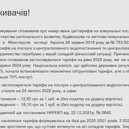
живачів!
мування споживачів про намір зміни цін/тарифів на комунальні посл
терства регіонального розвитку, будівництва та житлово-комунальн
в Міністерстві юстиції України 26 червня 2018 року за № 753
арифів на послуги з централізованого водопостачання та централізо
дприємство перебуває у вкрай складній фінансовій ситуації. Причин
всіх споживачів застосовувалися тарифи на рівні 2022 року, які н
 червня 2024 року Національна комісія, що здійснює державне регу
), почала встановлювати економічно обґрунтовані тарифи, але з 
льше 70% послуг).
 застосовуються тарифи на послуги з централізованого водопостач
а станом на 24 лютого 2022 року, а саме:
ачання – 12,90 грн за 1 куб. м (без податку на додану вартість);
едення – 18,10 грн за 1 куб. м (без податку на додану вартість).
ерджений ще постановою НКРЕКП від 22.12.2021р. № 2845.
я населення тарифів формувалась на базі цін 2020-2021 років. З 2
зке зростання цін, що суттєво вплинуло на всі складові тарифів. Зок