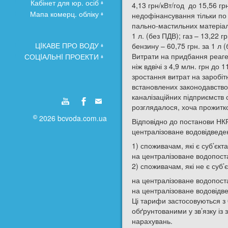
Кабінет для юр. осіб
4,13 грн/кВт/год до 15,56 гр
Мапа комерц. обліку
недофінансування тільки по 
пально-мастильних матеріалі
1 л. (без ПДВ); газ – 13,22 г
ЦIКАВЕ ПРО ВОДУ
бензину – 60,75 грн. за 1 л 
Витрати на придбання реаген
СОЦIАЛЬНI ПРОЕКТИ
ніж вдвічі з 4,9 млн. грн до
зростання витрат на заробіт
встановлених законодавством
каналізаційних підприємств с
розглядалося, хоча прожитков
2026 bcvoda.com.ua
Відповідно до постанови НК
централізоване водовідвед
1) споживачам, які є суб’єк
на централізоване водопостач
2) споживачам, які не є суб
на централізоване водопостач
на централізоване водовідвед
Ці тарифи застосовуються з 
обґрунтованими у зв’язку із
нарахувань.