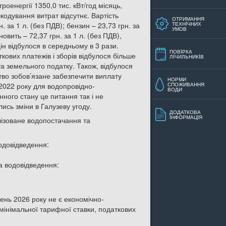
роенергії 1350,0 тис. кВт/год місяць,
кодування витрат відсутнє. Вартість
ОТРИМАННЯ
за 1 л. (без ПДВ); бензин – 23,73 грн. за
ТЕХНIЧНИХ
УМОВ
новить – 72,37 грн. за 1 л. (без ПДВ),
цін відбулося в середньому в 3 рази.
ПОВIРКА
кових платежів і зборів відбулося більше
ЛIЧИЛЬНИКIВ
 та земельного податку. Також, відбулося
ство зобов’язане забезпечити виплату
НОРМИ
2022 року для водопровідно-
СПОЖИВАННЯ
ВОДИ
нного стану це питання так і не
лись зміни в Галузеву угоду.
ДОДАТКОВА
IНФОРМАЦIЯ
лізоване водопостачання та
одовідведення:
а водовідведення:
ень 2026 року не є економічно-
 мінімальної тарифної ставки, податкових