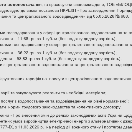
ого водопостачання
, та враховуючи вищевикладене, ТОВ «БІЛО
к відповідно до вимог постанови НКРЕКП «Про затвердження Порядк
чання та централізованого водовідведення» від 05.05.2026 № 688.
тами господарювання у сфері централізованого водопостачання та в
ання – 11,68 грн за 1 куб. м (без податку додану вартість);
’єктами господарювання у сфері централізованого водопостачання т
ання – 36,22 грн за 1 куб. м (без податку додану вартість);
ення – 58,83 грн за 1 куб. м (без податку на додану вартість).
ги з централізованого водопостачання та централізованого водов
ґрунтованих тарифів на послуги з централізованого водопостачанн
варії та закуповувати реагенти та необхідні матеріали;
 послуг з водопостачання та водовідведення на рівні нормативної;
ати норми трудового законодавства та колективного договору.
країни «Про внесення змін до деяких законодавчих актів України щ
ентних умов виробництва електричної енергії з альтернативних джер
4777-IХ, з 11.03.2026 р. на період дії воєнного стану і протягом дв