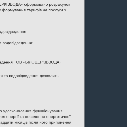
ЦЕРКІВВОДА» сформовано розрахунок
у формування тарифів на послуги з
одовідведення:
а водовідведення:
ідведення ТОВ «БІЛОЦЕРКІВВОДА»
я та водовідведення дозволить
одо удосконалення функціонування
ел енергії та посилення енергетичної
анадцяти місяців після його припинення