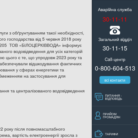
Аварiйна служба
30-11-11
уги з обґрунтуванням такої необхідності,
ого господарства від 5 червня 2018 року
Загальний вiддiл
/32205 ТОВ «БІЛОЦЕРКІВВОДА» інформує
30-11-15
ваного водовідведення для усіх категорій
ою цього є те, що упродовж 2023 року та
Call-центр
е забезпечували відшкодування фактичних
0-800-604-513
лювання у сферах енергетики та
обмеженням на застосування для
всi контакти
ання та централізованого водовідведення
ПИТАННЯ -
ВIДПОВIДЬ
ПРИЙОМ
ГРОМАДЯН
022 року після повномасштабного
рема, вартість електроенергії зросла з
ТАРИФИ