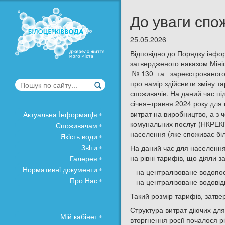
До уваги спо
25.05.2026
Відповідно до Порядку інфор
затвердженого наказом Мініс
№ 130 та зареєстрованого 
про намір здійснити зміну т
споживачів. На даний час пі
січня–травня 2024 року для 
витрат на виробництво, а з
Актуальна Iнформацiя
комунальних послуг (НКРЕКП
Споживачам
населення (яке споживає бі
Якiсть води
Звiти
На даний час для населення
на рівні тарифів, що діяли з
Галерея
Нормативнi документи
– на централізоване водопост
Про Нас
– на централізоване водовідв
Такий розмір тарифів, затв
Структура витрат діючих дл
Мій кабінет
вторгнення росії почалося рі