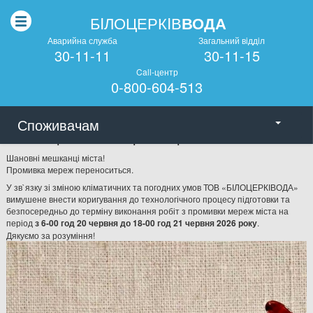
БIЛОЦЕРКIВ
ВОДА
Аварийна служба
Загальний вiддiл
30-11-11
30-11-15
Call-центр
0-800-604-513
Споживачам
Увага!Промивка мереж переноситься
Шановні мешканці міста!
Промивка мереж переноситься.
У зв`язку зі зміною кліматичних та погодних умов ТОВ «БІЛОЦЕРКІВОДА»
вимушене внести коригування до технологічного процесу підготовки та
безпосередньо до терміну виконання робіт з промивки мереж міста на
період
з 6-00 год 20 червня до 18-00 год 21 червня 2026 року
.
Дякуємо за розуміння!