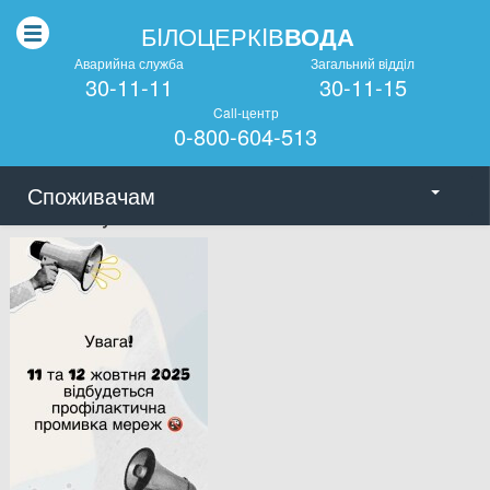
БIЛОЦЕРКIВ
ВОДА
Аварийна служба
Загальний вiддiл
30-11-11
30-11-15
Call-центр
0-800-604-513
Споживачам
created by Polish