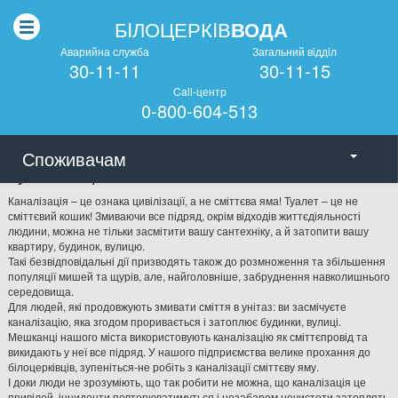
БIЛОЦЕРКIВ
ВОДА
Аварийна служба
Загальний вiддiл
30-11-11
30-11-15
Call-центр
0-800-604-513
Споживачам
Туалет – це не сміттєвий кошик!
Каналізація – це ознака цивілізації, а не сміттєва яма! Туалет – це не
сміттєвий кошик! Змиваючи все підряд, окрім відходів життєдіяльності
людини, можна не тільки засмітити вашу сантехніку, а й затопити вашу
квартиру, будинок, вулицю.
Такі безвідповідальні дії призводять також до розмноження та збільшення
популяції мишей та щурів, але, найголовніше, забруднення навколишнього
середовища.
Для людей, які продовжують змивати сміття в унітаз: ви засмічуєте
каналізацію, яка згодом проривається і затоплює будинки, вулиці.
Мешканці нашого міста використовують каналізацію як сміттєпровід та
викидають у неї все підряд. У нашого підприємства велике прохання до
білоцерківців, зупеніться-не робіть з каналізації сміттєву яму.
І доки люди не зрозуміють, що так робити не можна, що каналізація це
привілей, інциденти повторюватимуться і незабаром нечистоти затоплять