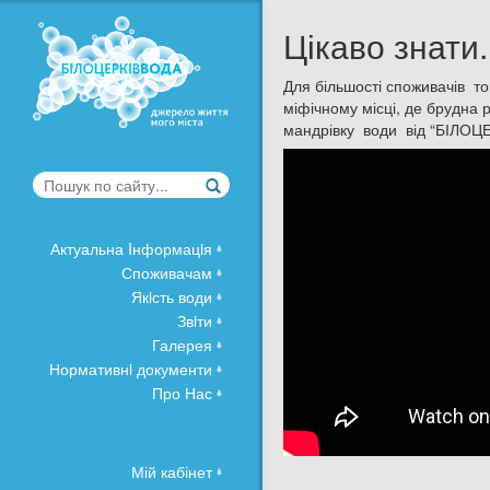
Цікаво знати
Для більшості споживачів то
міфічному місці, де брудна 
мандрівку води від “БІЛОЦ
Актуальна Iнформацiя
Споживачам
Якiсть води
Звiти
Галерея
Нормативнi документи
Про Нас
Мій кабінет