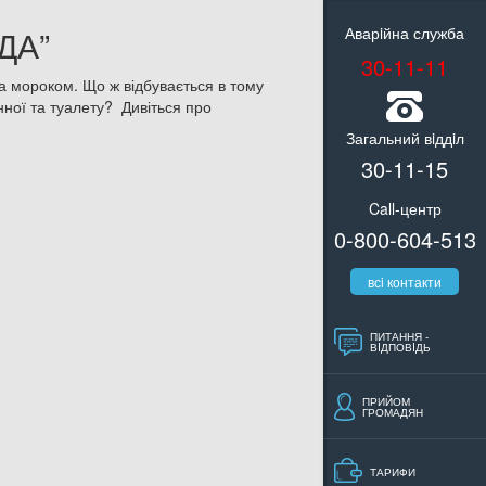
ДА”
Аварiйна служба
30-11-11
та мороком. Що ж відбувається в тому
нної та туалету?
Дивіться про
Загальний вiддiл
30-11-15
Call-центр
0-800-604-513
всi контакти
ПИТАННЯ -
ВIДПОВIДЬ
ПРИЙОМ
ГРОМАДЯН
ТАРИФИ