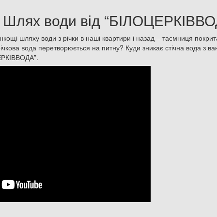
. Шлях води від “БІЛОЦЕРКІВВО
нкощі шляху води з річки в наші квартири і назад – таємниця покри
річкова вода перетворюється на питну? Куди зникає стічна вода з ва
ЕРКІВВОДА”.