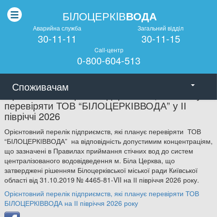
БIЛОЦЕРКIВ
ВОДА
Аварийна служба
Загальний вiддiл
30-11-11
30-11-15
Call-центр
0-800-604-513
Споживачам
Орієнтовний перелік підприємств, які планує
перевіряти ТОВ “БІЛОЦЕРКІВВОДА” у ІІ
півріччі 2026
Орієнтовний перелік підприємств, які планує перевіряти ТОВ
“БІЛОЦЕРКІВВОДА” на відповідність допустимим концентраціям
,
що зазначені в Правилах приймання стічних вод до систем
централізованого водовідведення м. Біла Церква, що
затверджені рішенням Білоцерківської міської ради Київської
області від 31.10.
2019
№ 4465-81-VII на ІІ півріччя
2026
року.
Орієнтовний перелік підприємств, які планує перевіряти ТОВ
БІЛОЦЕРКІВВОДА на ІІ півріччя 2026 року