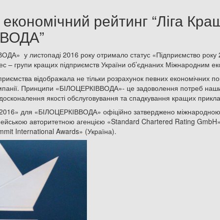
економічний рейтинг “Ліга Кра
ВВОДА”
ДА» у листопаді 2016 року отримало статус «Підприємство року 2
ес – групи кращих підприємств України об’єднаних Міжнародним е
дприємства відображала не тільки розрахунок певних економічних пока
мпанії. Принципи «БІЛОЦЕРКІВВОДА»- це задоволення потреб наших
 вдосконалення якості обслуговування та спадкування кращих прикла
2016» для «БІЛОЦЕРКІВВОДА» офіційно затверджено міжнародною ас
ропейською авторитетною агенцією «Standard Chartered Rating GmbH
it International Awards» (Україна).