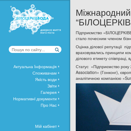
Міжнародний 
“БІЛОЦЕРКІ
Підприємство «БІЛОЦЕРКІВВО
стало почесним членом бізн
Оцінка ділової репутації пі
враховувались принципи ко
ділового етикету співпраці,
Актуальна Iнформацiя
Статус «Підприємство року 
Association» (Гонконг), єв
Споживачам
аналітичною компанією «Summ
Якiсть води
Звiти
Галерея
Нормативнi документи
Про Нас
Мій кабінет