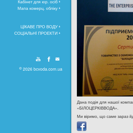
Кабінет для юр. осіб
Мапа комерц. обліку
ЦIКАВЕ ПРО ВОДУ
СОЦIАЛЬНI ПРОЕКТИ
2026 bcvoda.com.ua
Дана подія для нашої компан
«БІЛОЦЕРКІВВОДА».
Ми віримо, що саме зараз йде