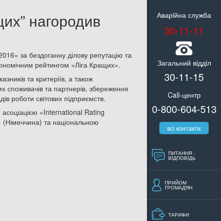
щих” нагородив
Аварiйна служба
30-11-11
016» за бездоганну ділову репутацію та
Загальний вiддiл
кономічним рейтингом «Ліга Кращих».
30-11-15
зників та критеріїв, а також
 споживачів та партнерів, збереження
Call-центр
дів роботи світових підприємств.
0-800-604-513
оціацією «International Rating
» (Німеччина) та національною
всi контакти
ПИТАННЯ -
ВIДПОВIДЬ
ПРИЙОМ
ГРОМАДЯН
ТАРИФИ