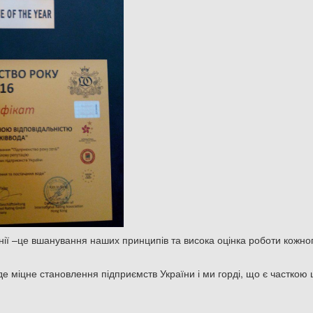
ії –це вшанування наших принципів та висока оцінка роботи кожног
 міцне становлення підприємств України і ми горді, що є часткою ці