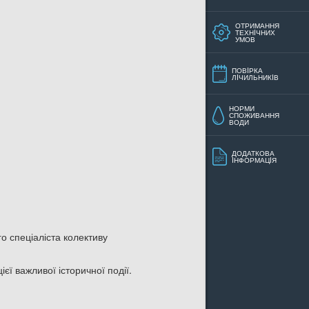
ОТРИМАННЯ
ТЕХНIЧНИХ
УМОВ
ПОВIРКА
ЛIЧИЛЬНИКIВ
НОРМИ
СПОЖИВАННЯ
ВОДИ
ДОДАТКОВА
IНФОРМАЦIЯ
о спеціаліста колективу
єї важливої історичної події.