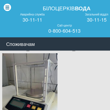
БIЛОЦЕРКIВ
ВОДА
Аварийна служба
Загальний вiддiл
30-11-11
30-11-15
Call-центр
0-800-604-513
Споживачам
535385028_1191846042748522_828516775455