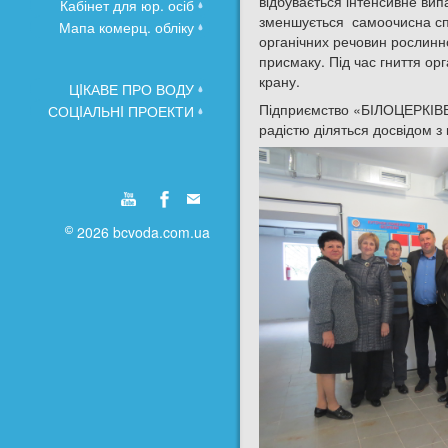
відбувається інтенсивне вип
Кабінет для юр. осіб
зменшується самоочисна спр
Мапа комерц. обліку
органічних речовин рослинно
присмаку. Під час гниття ор
крану.
ЦIКАВЕ ПРО ВОДУ
Підприємство «БІЛОЦЕРКІВВ
СОЦIАЛЬНI ПРОЕКТИ
радістю діляться досвідом з
2026 bcvoda.com.ua