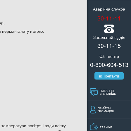
Аварiйна служба
30-11-11
л”.
я перманганату натрію.
Загальний вiддiл
30-11-15
Call-центр
0-800-604-513
всi контакти
ПИТАННЯ -
ВIДПОВIДЬ
ПРИЙОМ
ГРОМАДЯН
 температури повітря і води влітку
ТАРИФИ