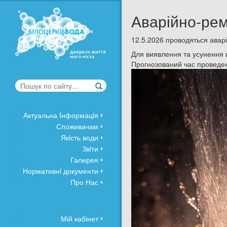
Аварійно-рем
12.5.2026 проводяться аварі
Для виявлення та усунення в
Прогнозований час проведен
Актуальна Iнформацiя
Споживачам
Якiсть води
Звiти
Галерея
Нормативнi документи
Про Нас
Мій кабінет