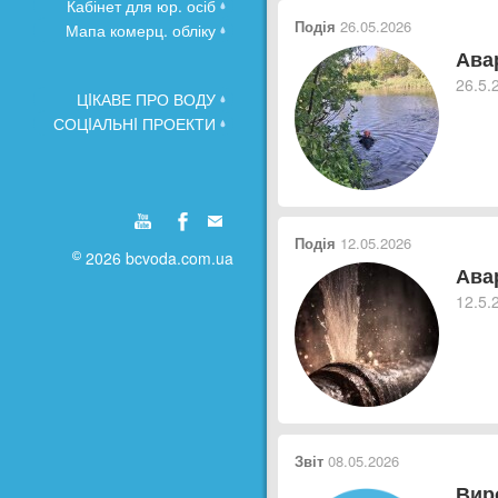
Кабінет для юр. осіб
Подія
26.05.2026
Мапа комерц. обліку
Ава
26.5.
ЦIКАВЕ ПРО ВОДУ
СОЦIАЛЬНI ПРОЕКТИ
Подія
12.05.2026
2026 bcvoda.com.ua
Ава
12.5.
Звіт
08.05.2026
Вир