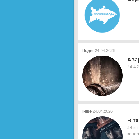
Подія
24.04.2026
Ава
24.4.
Інше
24.04.2026
Віт
24 кв
канал