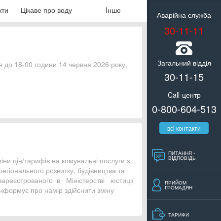
кти
Цiкаве про воду
Iнше
Аварiйна служба
30-11-11
Загальний вiддiл
до 18-00 години 14 червня 2026 року,
30-11-15
Call-центр
0-800-604-513
всi контакти
ПИТАННЯ -
ВIДПОВIДЬ
ни цін/тарифів на комунальні послуги з
егіонального розвитку, будівництва та
зареєстрованого в Міністерстві юстиції
ПРИЙОМ
ГРОМАДЯН
формує про намір здійснити зміну
ТАРИФИ