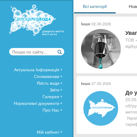
Всi категорii
Нов
Інше
02.06.2026
Ува
ТОВ «
відбу
Актуальна Iнформацiя
Споживачам
Якiсть води
Інше
27.05.2026
Звiти
До 
Галерея
25.05
Нормативнi документи
обґру
Про Нас
житло
Украї
тариф
Мій кабінет