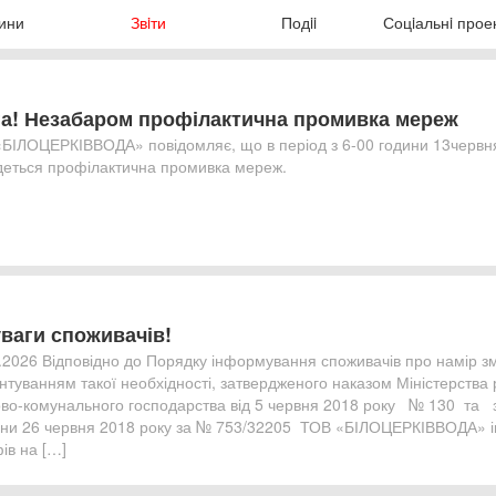
ини
Звiти
Подii
Соцiальнi прое
га! Незабаром профілактична промивка мереж
БІЛОЦЕРКІВВОДА» повідомляє, що в період з 6-00 години 13червня 
деться профілактична промивка мереж.
уваги споживачів!
.2026 Відповідно до Порядку інформування споживачів про намір змі
нтуванням такої необхідності, затвердженого наказом Міністерства р
во-комунального господарства від 5 червня 2018 року № 130 та 
ни 26 червня 2018 року за № 753/32205 ТОВ «БІЛОЦЕРКІВВОДА» ін
ів на […]