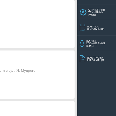
ОТРИМАННЯ
ТЕХНIЧНИХ
УМОВ
ПОВIРКА
ЛIЧИЛЬНИКIВ
НОРМИ
СПОЖИВАННЯ
ВОДИ
ДОДАТКОВА
IНФОРМАЦIЯ
тя з вул. Я. Мудрого.